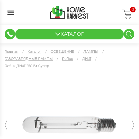
0
КАТАЛОГ
ГИДРОПОНИКА И АЭРОПОНИКА
ИЗМЕРИТЕЛЬНЫЕ ПРИБОРЫ
ТЕНТЫ И ГОТОВЫЕ РЕШЕНИЯ
КЛОНИРОВАНИЕ И РАССАДА
Главная
Каталог
ОСВЕЩЕНИЕ
ЛАМПЫ
ГАЗОРАЗРЯДНЫЕ ЛАМПЫ
Reflux
ДНаТ
Reflux ДНаТ 250 Вт Супер
Reflux ДНаТ 250 Вт Супер