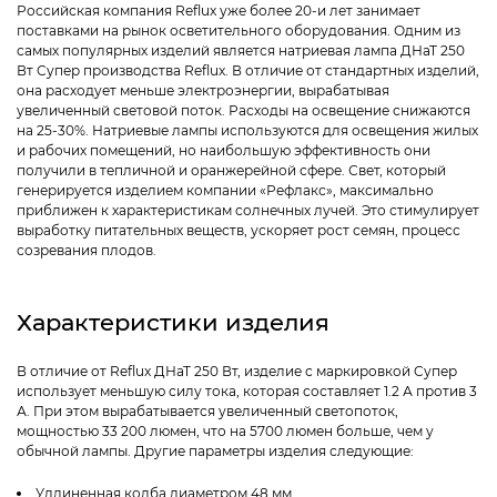
Российская компания Reflux уже более 20-и лет занимает
поставками на рынок осветительного оборудования. Одним из
самых популярных изделий является натриевая лампа ДНаТ 250
Вт Супер производства Reflux. В отличие от стандартных изделий,
она расходует меньше электроэнергии, вырабатывая
увеличенный световой поток. Расходы на освещение снижаются
на 25-30%. Натриевые лампы используются для освещения жилых
и рабочих помещений, но наибольшую эффективность они
получили в тепличной и оранжерейной сфере. Свет, который
генерируется изделием компании «Рефлакс», максимально
приближен к характеристикам солнечных лучей. Это стимулирует
выработку питательных веществ, ускоряет рост семян, процесс
созревания плодов.
Характеристики изделия
В отличие от Reflux ДНаТ 250 Вт, изделие с маркировкой Cупер
использует меньшую силу тока, которая составляет 1.2 А против 3
А. При этом вырабатывается увеличенный светопоток,
мощностью 33 200 люмен, что на 5700 люмен больше, чем у
обычной лампы. Другие параметры изделия следующие:
Удлиненная колба диаметром 48 мм.