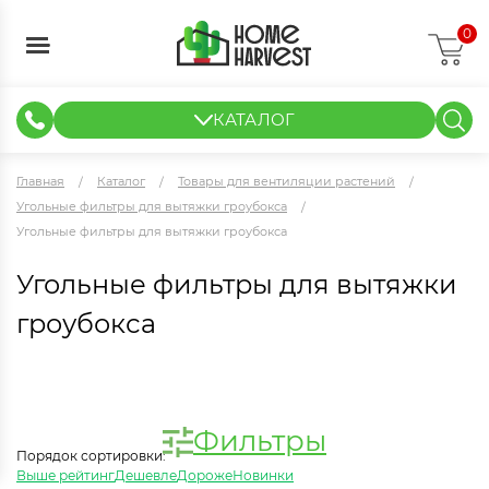
0
КАТАЛОГ
ГИДРОПОНИКА И АЭРОПОНИКА
ИЗМЕРИТЕЛЬНЫЕ ПРИБОРЫ
ТЕНТЫ И ГОТОВЫЕ РЕШЕНИЯ
КЛОНИРОВАНИЕ И РАССАДА
Главная
Каталог
Товары для вентиляции растений
Угольные фильтры для вытяжки гроубокса
Угольные фильтры для вытяжки гроубокса
Угольные фильтры для вытяжки
гроубокса
Фильтры
Порядок сортировки:
Выше рейтинг
Дешевле
Дороже
Новинки