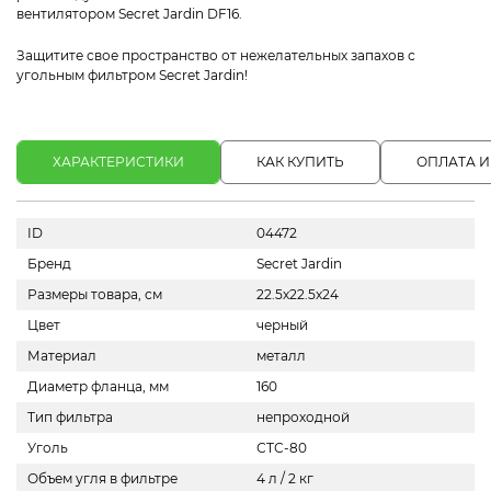
вентилятором Secret Jardin DF16.
Защитите свое пространство от нежелательных запахов с
угольным фильтром Secret Jardin!
ХАРАКТЕРИСТИКИ
КАК КУПИТЬ
ОПЛАТА И
ID
04472
Бренд
Secret Jardin
Размеры товара, см
22.5х22.5х24
Цвет
черный
Материал
металл
Диаметр фланца, мм
160
Тип фильтра
непроходной
Уголь
СТС-80
Объем угля в фильтре
4 л / 2 кг