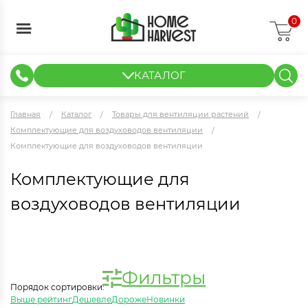
0
КАТАЛОГ
ГИДРОПОНИКА И АЭРОПОНИКА
ИЗМЕРИТЕЛЬНЫЕ ПРИБОРЫ
ТЕНТЫ И ГОТОВЫЕ РЕШЕНИЯ
КЛОНИРОВАНИЕ И РАССАДА
Главная
Каталог
Товары для вентиляции растений
Комплектующие для воздуховодов вентиляции
Комплектующие для воздуховодов вентиляции
Комплектующие для
воздуховодов вентиляции
Фильтры
Порядок сортировки:
Выше рейтинг
Дешевле
Дороже
Новинки