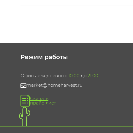
Режим работы
Офисы ежедневно с
10:00
до
21:00
market@homeharvest.ru
Скачать
прайс-лист