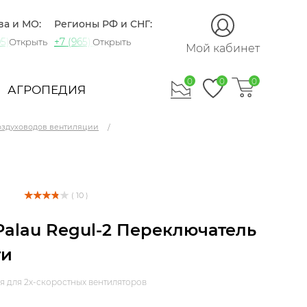
ва и МО:
Регионы РФ и СНГ:
5) 721-60-15
+7 (965) 420-10-10
Открыть
Открыть
Мой кабинет
0
0
0
АГРОПЕДИЯ
оздуховодов вентиляции
( 10 )
 Palau Regul-2 Переключатель
ти
я для 2х-скоростных вентиляторов