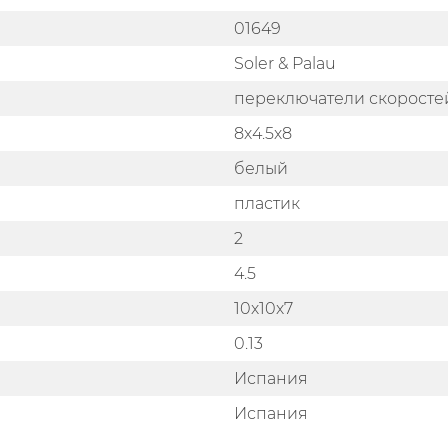
01649
Soler & Palau
переключатели скоросте
8х4.5х8
белый
пластик
2
4.5
10х10х7
0.13
Испания
Испания