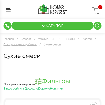
0
КАТАЛОГ
ГИДРОПОНИКА И АЭРОПОНИКА
ИЗМЕРИТЕЛЬНЫЕ ПРИБОРЫ
ТЕНТЫ И ГОТОВЫЕ РЕШЕНИЯ
КЛОНИРОВАНИЕ И РАССАДА
Главная
Каталог
УДОБРЕНИЯ
БРЕНДЫ
Plagron
Стимуляторы и добавки
Сухие смеси
Сухие смеси
Фильтры
Порядок сортировки:
Выше рейтинг
Дешевле
Дороже
Новинки