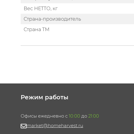
Вес НЕТТО, кг
Страна-производитель
Страна ТМ
Режим работы
Офисы ежедневно с
10:00
до
21:00
market@homeharvest.ru