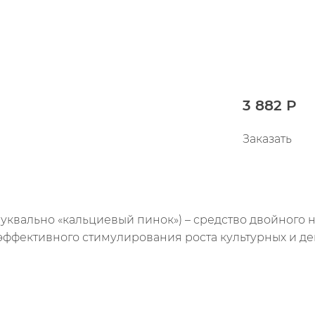
3 882 Р
Заказать
буквально «кальциевый пинок») – средство двойного
эффективного стимулирования роста культурных и де