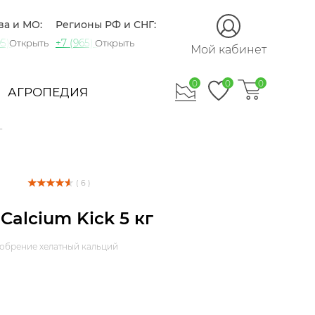
ва и МО:
Регионы РФ и СНГ:
5) 721-60-15
+7 (965) 420-10-10
Открыть
Открыть
Мой кабинет
0
0
0
АГРОПЕДИЯ
г
( 6 )
Calcium Kick 5 кг
обрение хелатный кальций