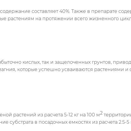
ье содержание составляет 40%. Также в препарате сод
е растениям на протяжении всего жизненного цикл
ыточно кислых, так и защелоченных грунтов, привод
магния, которые успешно усваиваются растениями и 
2
ной растений из расчета 5-12 кг на 100 м
территории
е субстрата в посадочных емкостях из расчета 2.5-5 к