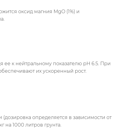
ержится оксид магния MgO (1%) и
а.
я ее к нейтральному показателю pH 6.5. При
обеспечивают их ускоренный рост.
 (дозировка определяется в зависимости от
г на 1000 литров грунта.