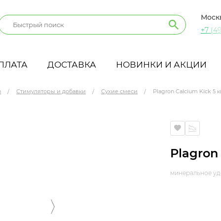
Моск
+7 (49
ПЛАТА
ДОСТАВКА
НОВИНКИ И АКЦИИ
n
Стимуляторы и добавки
Сухие смеси
Plagron Calcium Kick 5 к
Plagron 
минеральное уд