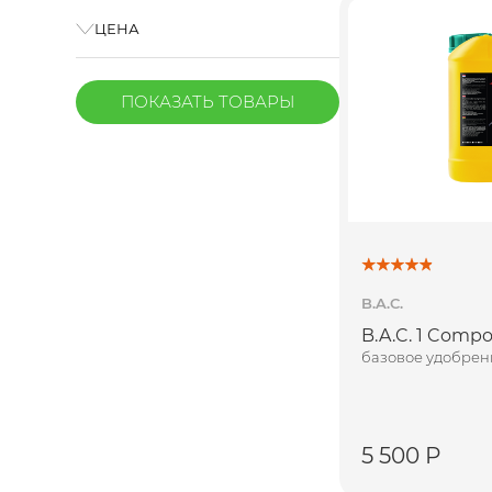
ЦЕНА
ПОКАЗАТЬ
ТОВАРЫ
B.A.C.
B.A.C. 1 Comp
базовое удобрен
5 500 Р