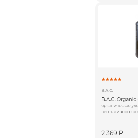
B.A.C.
B.A.C. Organic
органическое уд
вегетативного ро
2 369 Р