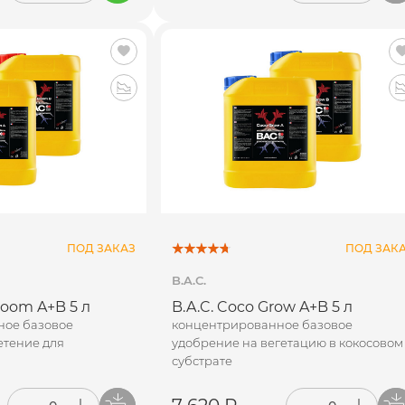
ПОД ЗАКАЗ
ПОД ЗАК
B.A.C.
loom A+B 5 л
B.A.C. Coco Grow A+B 5 л
ное базовое
концентрированное базовое
етение для
удобрение на вегетацию в кокосовом
субстрате