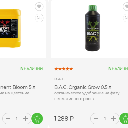
В НАЛИЧИИ
В НАЛИЧ
B.A.C.
onent Bloom 5 л
B.A.C. Organic Grow 0.5 л
ие на цветение
органическое удобрение на фазу
вегетативного роста
1 288 Р