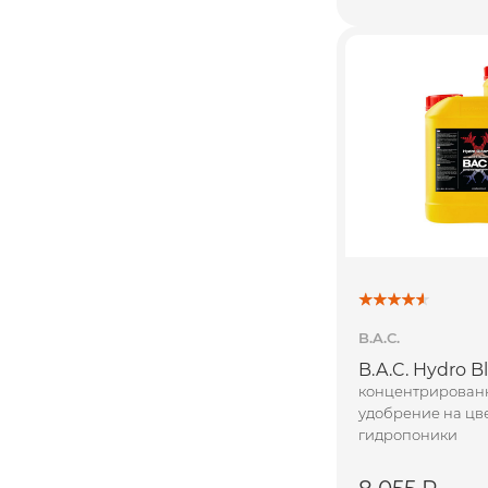
B.A.C.
B.A.C. Hydro B
концентрирован
удобрение на цв
гидропоники