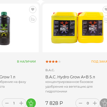
В НАЛИЧИИ
ПОД ЗАК
B.A.C.
 Grow 1 л
B.A.C. Hydro Grow A+B 5 л
обрение на фазу
концентрированное базовое
ста
удобрение на вегетацию для
гидропоники
7 828 Р