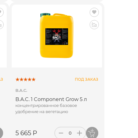
АЗ
ПОД ЗАКАЗ
B.A.C.
B.A.C. 1 Component Grow 5 л
концентрированное базовое
удобрение на вегетацию
5 665 Р