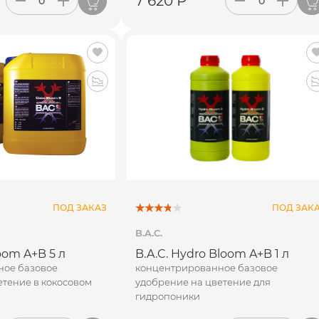
7 620 Р
ПОД ЗАКАЗ
ПОД ЗАК
B.A.C.
oom A+B 5 л
B.A.C. Hydro Bloom A+B 1 л
ное базовое
концентрированное базовое
етение в кокосовом
удобрение на цветение для
гидропоники