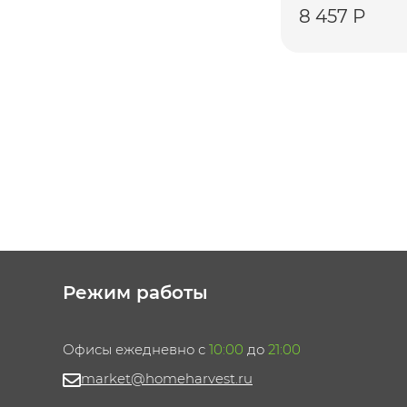
8 457 Р
Режим работы
Офисы ежедневно с
10:00
до
21:00
market@homeharvest.ru