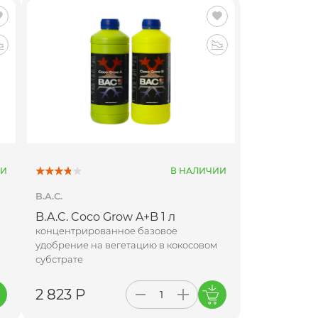
ИИ
В НАЛИЧИИ
B.A.C.
B.A.C. Coco Grow A+B 1 л
концентрированное базовое
удобрение на вегетацию в кокосовом
субстрате
2 823 Р