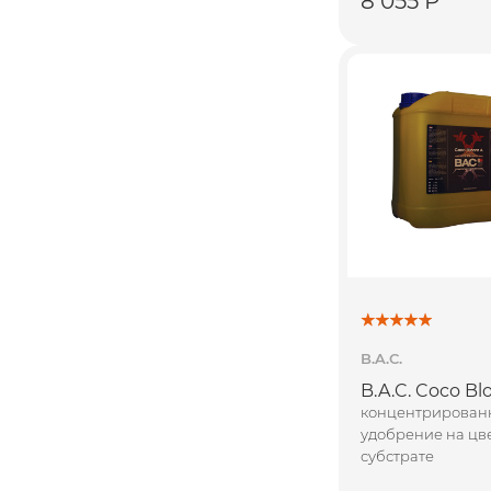
8 055 Р
B.A.C.
B.A.C. Coco Bl
концентрирован
удобрение на цв
субстрате