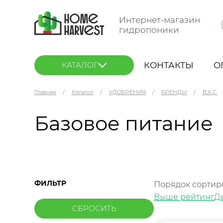
Интернет-магазин
гидропоники
КОНТАКТЫ
О
КАТАЛОГ
Главная
Каталог
УДОБРЕНИЯ
БРЕНДЫ
B.A.C.
Базовое питание
ФИЛЬТР
Порядок сортир
Выше рейтинг
Д