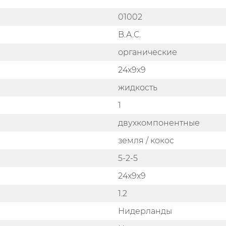
01002
B.A.C.
органические
24х9х9
жидкость
1
двухкомпонентные
земля / кокос
5-2-5
24x9x9
1.2
Нидерланды