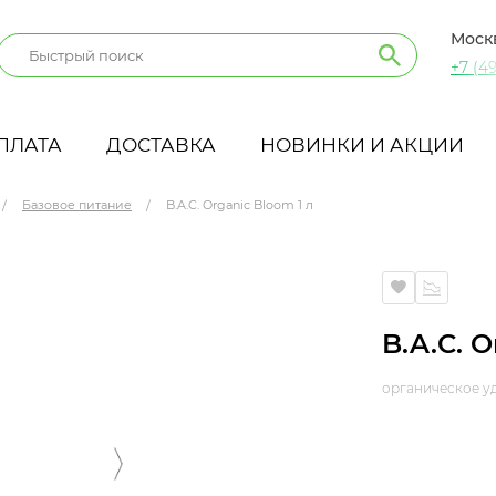
Моск
+7 (49
ПЛАТА
ДОСТАВКА
НОВИНКИ И АКЦИИ
Базовое питание
B.A.C. Organic Bloom 1 л
B.A.C. O
органическое у