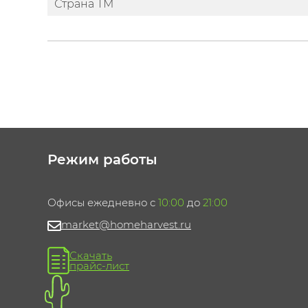
Страна ТМ
Режим работы
Офисы ежедневно с
10:00
до
21:00
market@homeharvest.ru
Скачать
прайс-лист