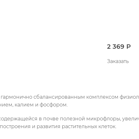
2 369 Р
Заказать
я гармонично сбалансированным комплексом физио
нием, калием и фосфором.
содержащейся в почве полезной микрофлоры, увели
построения и развития растительных клеток.