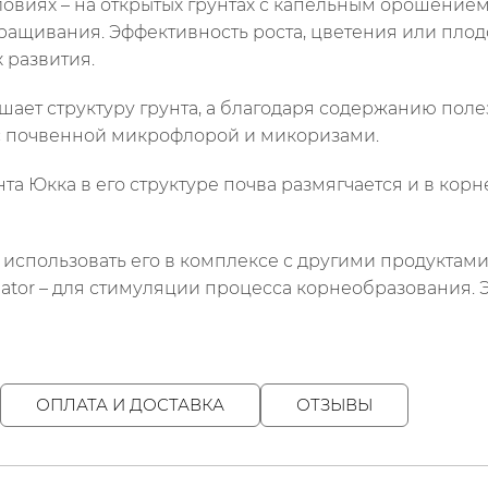
иях – на открытых грунтах с капельным орошением, в
выращивания. Эффективность роста, цветения или пл
х развития.
шает структуру грунта, а благодаря содержанию пол
с почвенной микрофлорой и микоризами.
а Юкка в его структуре почва размягчается и в кор
спользовать его в комплексе с другими продуктами B
mulator – для стимуляции процесса корнеобразования
ОПЛАТА И ДОСТАВКА
ОТЗЫВЫ