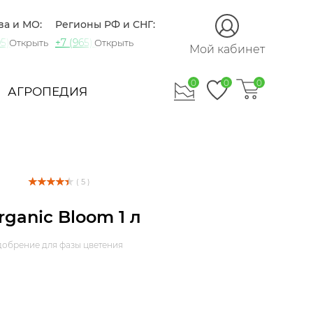
ва и МО:
Регионы РФ и СНГ:
5) 721-60-15
+7 (965) 420-10-10
Открыть
Открыть
Мой кабинет
0
0
0
АГРОПЕДИЯ
( 5 )
rganic Bloom 1 л
добрение для фазы цветения