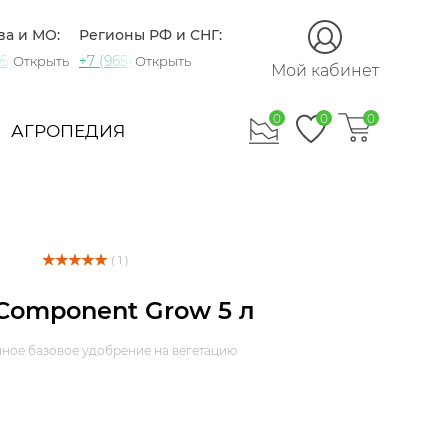
ва и МО:
Регионы РФ и СНГ:
5) 721-60-15
+7 (965) 420-10-10
Открыть
Открыть
Мой кабинет
0
0
0
АГРОПЕДИЯ
( 1 )
1 Component Grow 5 л
ное базовое удобрение на вегетацию