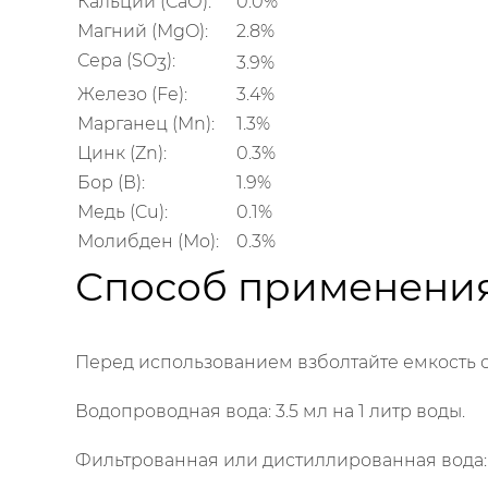
Кальций (СaО):
0.0%
Магний (MgO):
2.8%
Сера (SO
):
3.9%
3
Железо (Fe):
3.4%
Марганец (Mn):
1.3%
Цинк (Zn):
0.3%
Бор (В):
1.9%
Медь (Cu):
0.1%
Молибден (Mo):
0.3%
Способ применения
Перед использованием взболтайте емкость 
Водопроводная вода: 3.5 мл на 1 литр воды.
Фильтрованная или дистиллированная вода: 5