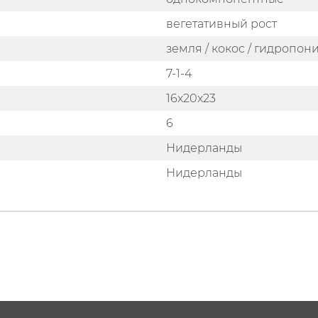
вегетативный рост
земля / кокос / гидропон
7-1-4
16x20x23
6
Нидерланды
Нидерланды