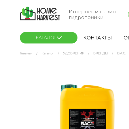
Интернет-магазин
гидропоники
КОНТАКТЫ
О
КАТАЛОГ
Главная
Каталог
УДОБРЕНИЯ
БРЕНДЫ
B.A.C.
B.A.C. 1 Component Grow 5 л