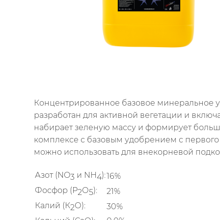
Концентрированное базовое минеральное удо
разработан для активной вегетации и включ
набирает зеленую массу и формирует больше
комплексе с базовым удобрением с первого 
можно использовать для внекорневой подко
Азот (
NO
и NH
)
:
16%
3
4
Фосфор (Р
О
)
:
21%
2
5
Калий (К
О):
30%
2