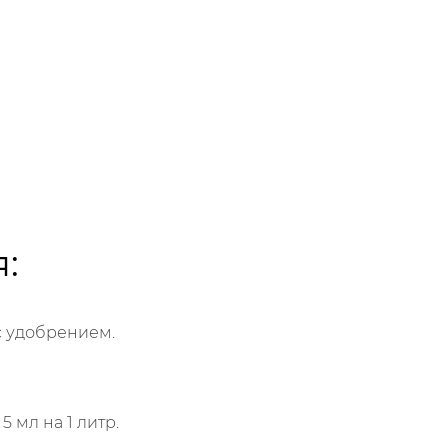
:
с удобрением.
 мл на 1 литр.