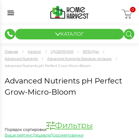
0
КАТАЛОГ
ГИДРОПОНИКА И АЭРОПОНИКА
ИЗМЕРИТЕЛЬНЫЕ ПРИБОРЫ
ТЕНТЫ И ГОТОВЫЕ РЕШЕНИЯ
КЛОНИРОВАНИЕ И РАССАДА
Главная
Каталог
УДОБРЕНИЯ
БРЕНДЫ
Advanced Nutrients
Advanced Nutrients базовое питание
Advanced Nutrients pH Perfect Grow-Micro-Bloom
Advanced Nutrients pH Perfect
Grow-Micro-Bloom
Фильтры
Порядок сортировки:
Выше рейтинг
Дешевле
Дороже
Новинки