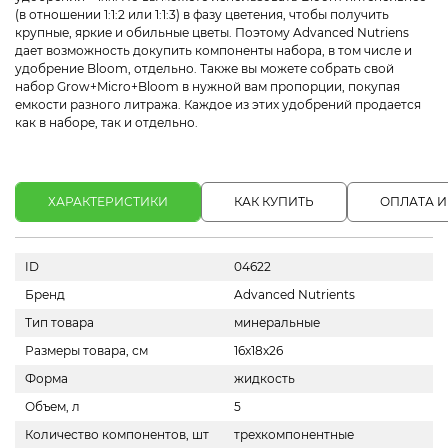
(в отношении 1:1:2 или 1:1:3) в фазу цветения, чтобы получить
крупные, яркие и обильные цветы. Поэтому Advanced Nutriens
дает возможность докупить компоненты набора, в том числе и
удобрение Bloom, отдельно. Также вы можете собрать свой
набор Grow+Micro+Bloom в нужной вам пропорции, покупая
емкости разного литража. Каждое из этих удобрений продается
как в наборе, так и отдельно.
ХАРАКТЕРИСТИКИ
КАК КУПИТЬ
ОПЛАТА И
ID
04622
Бренд
Advanced Nutrients
Тип товара
минеральные
Размеры товара, см
16х18х26
Форма
жидкость
Объем, л
5
Количество компонентов, шт
трехкомпонентные