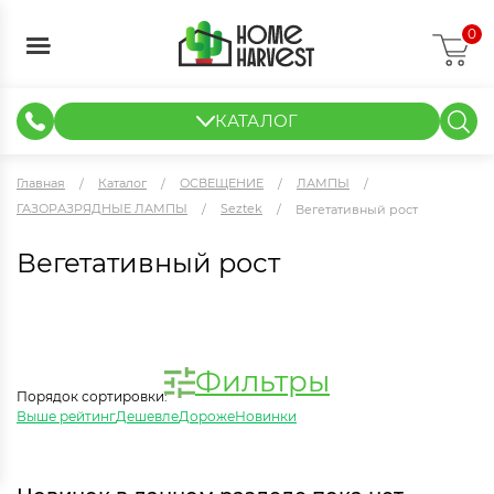
0
КАТАЛОГ
ГИДРОПОНИКА И АЭРОПОНИКА
ИЗМЕРИТЕЛЬНЫЕ ПРИБОРЫ
ТЕНТЫ И ГОТОВЫЕ РЕШЕНИЯ
КЛОНИРОВАНИЕ И РАССАДА
Главная
Каталог
ОСВЕЩЕНИЕ
ЛАМПЫ
ГАЗОРАЗРЯДНЫЕ ЛАМПЫ
Seztek
Вегетативный рост
Вегетативный рост
Фильтры
Порядок сортировки:
Выше рейтинг
Дешевле
Дороже
Новинки