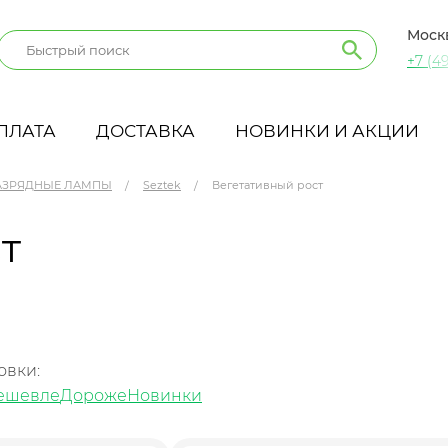
Моск
+7 (49
ПЛАТА
ДОСТАВКА
НОВИНКИ И АКЦИИ
АЗРЯДНЫЕ ЛАМПЫ
Seztek
Вегетативный рост
т
овки:
ешевле
Дороже
Новинки