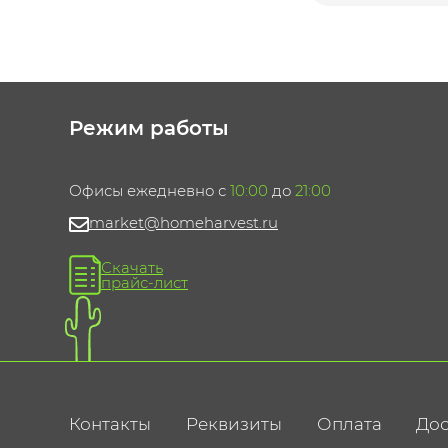
Режим работы
Офисы ежедневно с
10:00
до
21:00
market@homeharvest.ru
Скачать
прайс-лист
Контакты
Реквизиты
Оплата
Дос