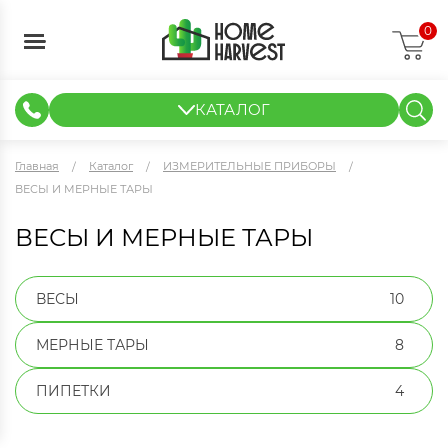
0
КАТАЛОГ
ГИДРОПОНИКА И АЭРОПОНИКА
ИЗМЕРИТЕЛЬНЫЕ ПРИБОРЫ
ТЕНТЫ И ГОТОВЫЕ РЕШЕНИЯ
КЛОНИРОВАНИЕ И РАССАДА
Главная
Каталог
ИЗМЕРИТЕЛЬНЫЕ ПРИБОРЫ
ВЕСЫ И МЕРНЫЕ ТАРЫ
ВЕСЫ И МЕРНЫЕ ТАРЫ
ВЕСЫ
10
МЕРНЫЕ ТАРЫ
8
ПИПЕТКИ
4