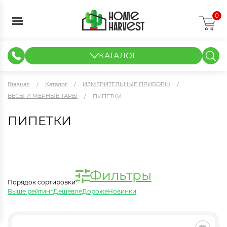
0
КАТАЛОГ
ГИДРОПОНИКА И АЭРОПОНИКА
ИЗМЕРИТЕЛЬНЫЕ ПРИБОРЫ
ТЕНТЫ И ГОТОВЫЕ РЕШЕНИЯ
КЛОНИРОВАНИЕ И РАССАДА
Главная
Каталог
ИЗМЕРИТЕЛЬНЫЕ ПРИБОРЫ
ВЕСЫ И МЕРНЫЕ ТАРЫ
ПИПЕТКИ
ПИПЕТКИ
Фильтры
Порядок сортировки:
Выше рейтинг
Дешевле
Дороже
Новинки