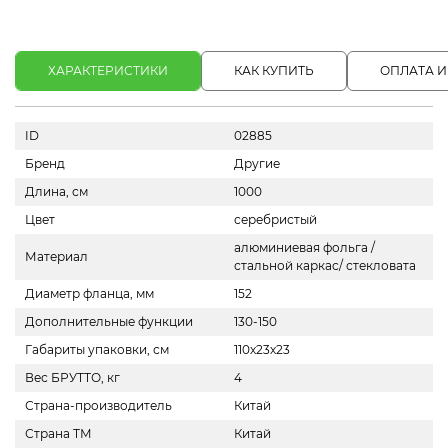
ХАРАКТЕРИСТИКИ
КАК КУПИТЬ
ОПЛАТА И
ID
02885
Бренд
Другие
Длина, см
1000
Цвет
серебристый
алюминиевая фольга /
Материал
стальной каркас/ стекловата
Диаметр фланца, мм
152
Дополнительные функции
130-150
Габариты упаковки, см
110х23х23
Вес БРУТТО, кг
4
Страна-производитель
Китай
Страна ТМ
Китай