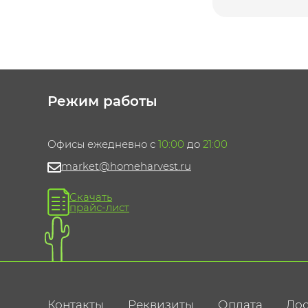
Режим работы
Офисы ежедневно с
10:00
до
21:00
market@homeharvest.ru
Скачать
прайс-лист
Контакты
Реквизиты
Оплата
Дос