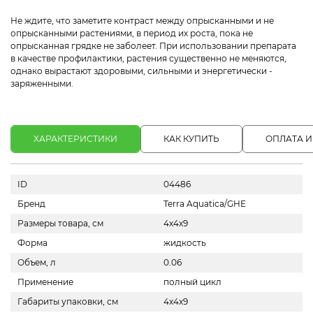
Не ждите, что заметите контраст между опрысканными и не
опрысканными растениями, в период их роста, пока не
опрысканная грядке не заболеет. При использовании препарата
в качестве профилактики, растения существенно не меняются,
однако вырастают здоровыми, сильными и энергетически -
заряженными.
ХАРАКТЕРИСТИКИ
КАК КУПИТЬ
ОПЛАТА И
ID
04486
Бренд
Terra Aquatica/GHE
Размеры товара, см
4х4х9
Форма
жидкость
Объем, л
0.06
Применение
полный цикл
Габариты упаковки, см
4х4х9