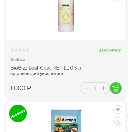
В НАЛИЧИИ
BioBizz
BioBizz Leaf-Coat REFILL 0.5 л
органический укрепитель
1 000 Р