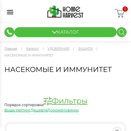
0
КАТАЛОГ
ГИДРОПОНИКА И АЭРОПОНИКА
ИЗМЕРИТЕЛЬНЫЕ ПРИБОРЫ
ТЕНТЫ И ГОТОВЫЕ РЕШЕНИЯ
КЛОНИРОВАНИЕ И РАССАДА
Главная
Каталог
УДОБРЕНИЯ
ЗАЩИТА
НАСЕКОМЫЕ И ИММУНИТЕТ
НАСЕКОМЫЕ И ИММУНИТЕТ
Фильтры
Порядок сортировки:
Выше рейтинг
Дешевле
Дороже
Новинки