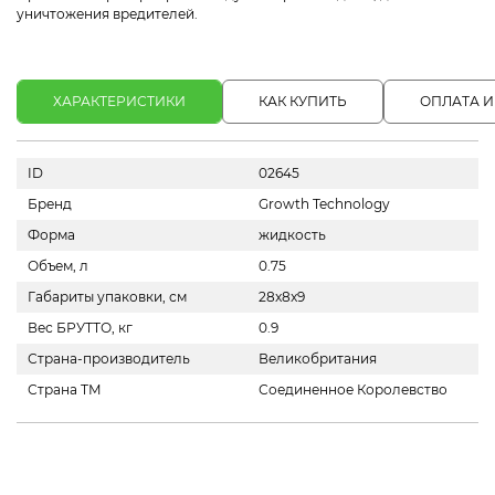
уничтожения вредителей.
ХАРАКТЕРИСТИКИ
КАК КУПИТЬ
ОПЛАТА И
ID
02645
Бренд
Growth Technology
Форма
жидкость
Объем, л
0.75
Габариты упаковки, см
28x8x9
Вес БРУТТО, кг
0.9
Страна-производитель
Великобритания
Страна ТМ
Соединенное Королевство