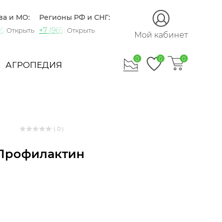
ва и МО:
Регионы РФ и СНГ:
5) 721-60-15
+7 (965) 420-10-10
Открыть
Открыть
Мой кабинет
0
0
0
АГРОПЕДИЯ
( 0 )
 Профилактин