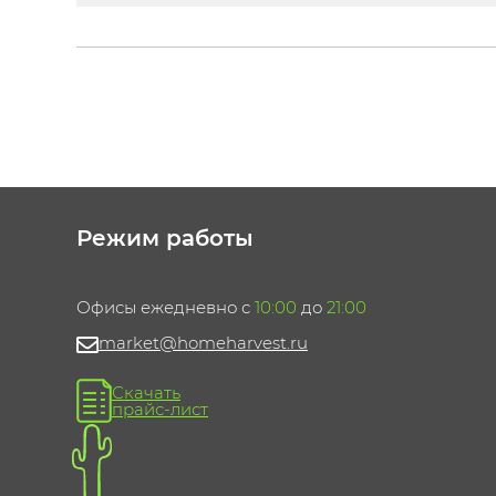
Режим работы
Офисы ежедневно с
10:00
до
21:00
market@homeharvest.ru
Скачать
прайс-лист