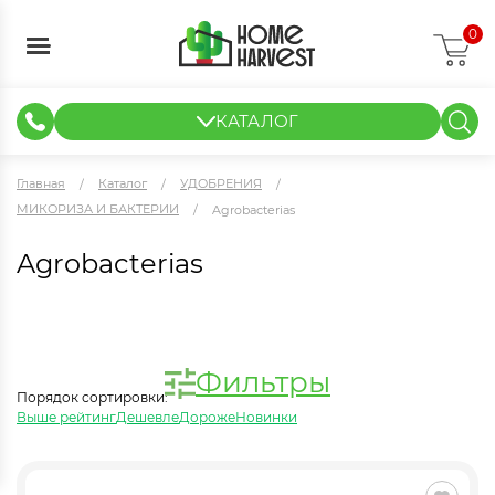
0
КАТАЛОГ
ГИДРОПОНИКА И АЭРОПОНИКА
ИЗМЕРИТЕЛЬНЫЕ ПРИБОРЫ
ТЕНТЫ И ГОТОВЫЕ РЕШЕНИЯ
КЛОНИРОВАНИЕ И РАССАДА
Главная
Каталог
УДОБРЕНИЯ
МИКОРИЗА И БАКТЕРИИ
Agrobacterias
Agrobacterias
Фильтры
Порядок сортировки:
Выше рейтинг
Дешевле
Дороже
Новинки