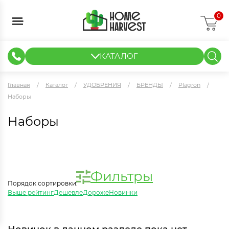
0
КАТАЛОГ
ГИДРОПОНИКА И АЭРОПОНИКА
ИЗМЕРИТЕЛЬНЫЕ ПРИБОРЫ
ТЕНТЫ И ГОТОВЫЕ РЕШЕНИЯ
КЛОНИРОВАНИЕ И РАССАДА
Главная
Каталог
УДОБРЕНИЯ
БРЕНДЫ
Plagron
Наборы
Наборы
Фильтры
Порядок сортировки:
Выше рейтинг
Дешевле
Дороже
Новинки