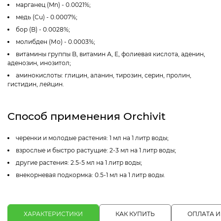
марганец (Mn) - 0.0021%;
медь (Cu) - 0.0007%;
бор (B) - 0.0028%;
молибден (Мо) - 0.0003%;
витамины группы B, витамин А, Е, фолиевая кислота, аденин,
аденозин, инозитол;
аминокислоты: глицин, аланин, тирозин, серин, пролин,
гистидин, лейцин.
Способ применения Orchivit
черенки и молодые растения: 1 мл на 1 литр воды;
взрослые и быстро растущие: 2-3 мл на 1 литр воды;
другие растения: 2.5-5 мл на 1 литр воды;
внекорневая подкормка: 0.5-1 мл на 1 литр воды.
ХАРАКТЕРИСТИКИ
КАК КУПИТЬ
ОПЛАТА И