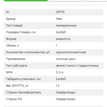
ID
03773
Бренд
Hesi
Тип товара
минеральные
Размеры товара, см
24х9х9
Форма
жидкость
Объем, л
1
Количество компонентов, шт
однокомпонентные
Применение
полный цикл
Тип субстрата
земля / кокос / гидропоника
NPK
5-2-4
Габариты упаковки, см
24x9x9
Вес БРУТТО, кг
1.2
Страна-производитель
Нидерланды
Страна ТМ
Нидерланды