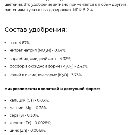
цветения. Это удобрение активно применяется к любым другим
растениям в указанных дозировках. NPK: 5-2-4.
Состав удобрения:
азот 4.87%;
нитрат натрия (NO
N) - 0.64%;
3
карамбид, амидный азот - 4.32%;
фосфор в оксидной форме (P
O
) - 2.43%;
2
5
калий в оксидной форме (K
O) - 3.75%.
2
микроэлементы в хелатной и доступной форме:
кальций (Са) - 0.03%;
магний (Mg) - 0.38%;
сера (S) - 0.30%;
железо (Fe) - 0.0028%;
цинк (Zn) - 0.0013%;