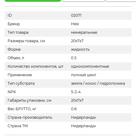
ID
02071
Бренд
Hesi
Тип товара
минеральные
Размеры товара, см
20х7х7
Форма
жидкость
Объем, л
0.5
Количество компонентов, шт
однокомпонентные
Применение
полный цикл
Тип субстрата
земля / кокос / гидропоника
NPK
5-2-4
Габариты упаковки, см
20x7x7
Вес БРУТТО, кг
0.6
Страна-производитель
Нидерланды
Страна ТМ
Нидерланды