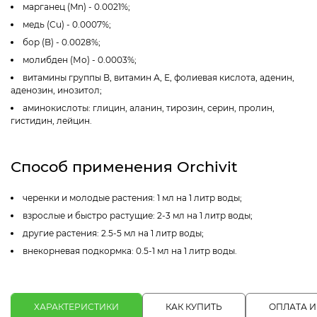
марганец (Mn) - 0.0021%;
медь (Cu) - 0.0007%;
бор (B) - 0.0028%;
молибден (Мо) - 0.0003%;
витамины группы B, витамин А, Е, фолиевая кислота, аденин,
аденозин, инозитол;
аминокислоты: глицин, аланин, тирозин, серин, пролин,
гистидин, лейцин.
Способ применения Orchivit
черенки и молодые растения: 1 мл на 1 литр воды;
взрослые и быстро растущие: 2-3 мл на 1 литр воды;
другие растения: 2.5-5 мл на 1 литр воды;
внекорневая подкормка: 0.5-1 мл на 1 литр воды.
ХАРАКТЕРИСТИКИ
КАК КУПИТЬ
ОПЛАТА И