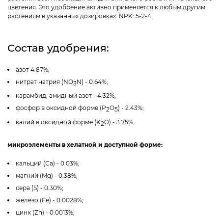
цветения. Это удобрение активно применяется к любым другим
растениям в указанных дозировках. NPK: 5-2-4.
Состав удобрения:
азот 4.87%;
нитрат натрия (NO
N) - 0.64%;
3
карамбид, амидный азот - 4.32%;
фосфор в оксидной форме (P
O
) - 2.43%;
2
5
калий в оксидной форме (K
O) - 3.75%.
2
микроэлементы в хелатной и доступной форме:
кальций (Са) - 0.03%;
магний (Mg) - 0.38%;
сера (S) - 0.30%;
железо (Fe) - 0.0028%;
цинк (Zn) - 0.0013%;