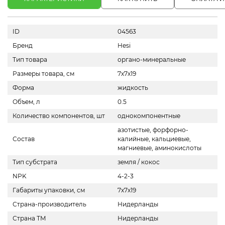
ID
04563
Бренд
Hesi
Тип товара
органо-минеральные
Размеры товара, см
7х7х19
Форма
жидкость
Объем, л
0.5
Количество компонентов, шт
однокомпонентные
азотистые, форфорно-
Состав
калийные, кальциевые,
магниевые, аминокислоты
Тип субстрата
земля / кокос
NPK
4-2-3
Габариты упаковки, см
7х7х19
Страна-производитель
Нидерланды
Страна ТМ
Нидерланды