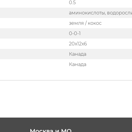
0.5
аминокислоты, водоросл
земля / кокос
0-0-1
20х12х6
Канада
Канада
Москва и МО