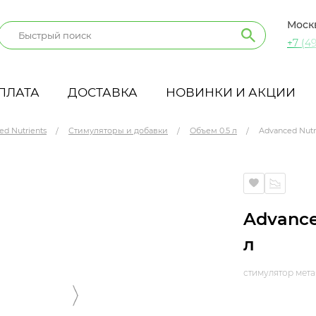
Моск
+7 (49
ПЛАТА
ДОСТАВКА
НОВИНКИ И АКЦИИ
ed Nutrients
Стимуляторы и добавки
Объем 0.5 л
Advanced Nutri
Advance
л
стимулятор мета