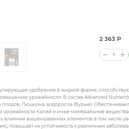
2 363 Р
тимулирующее удобрение в жидкой форме, способств
овышению урожайности. В состав Advanced Nutrients 
ю плодов; Люцерна, водоросли (бурые). Обеспечиваю
лях урожайности Калий и иные минеральные веществ
ь влияния вышеназванных элементов в том числе ув
ия), повышает их устойчивость к различным заболеван