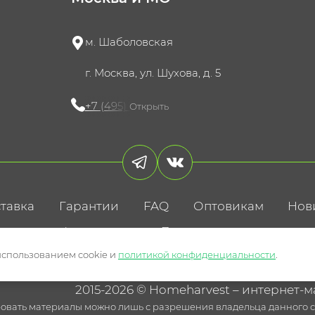
м. Шаболовская
г. Москва, ул. Шухова, д. 5
+7 (495) 721-60-15
Открыть
тавка
Гарантии
FAQ
Оптовикам
Нов
литика конфиденциальности
Пользовательское соглаше
использованием cookie и
политикой конфиденциальности
.
2015-2026 © Homeharvest – интернет-м
овать материалы можно лишь с разрешения владельца данного са