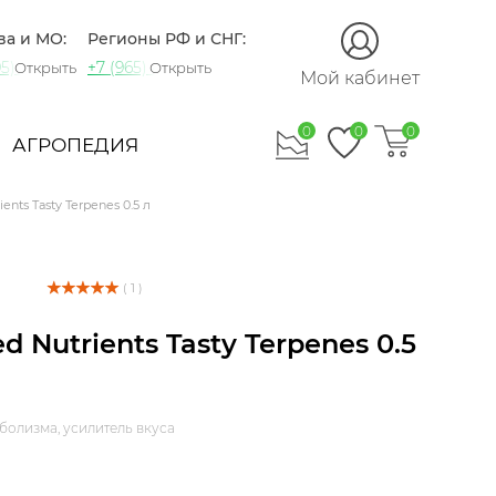
ва и МО:
Регионы РФ и СНГ:
5) 721-60-15
+7 (965) 420-10-10
Открыть
Открыть
Мой кабинет
0
0
0
АГРОПЕДИЯ
ents Tasty Terpenes 0.5 л
( 1 )
d Nutrients Tasty Terpenes 0.5
болизма, усилитель вкуса