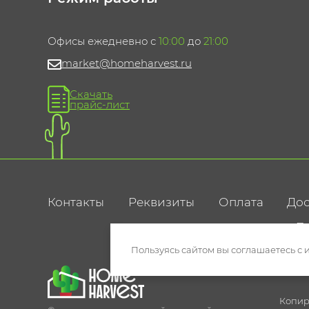
Офисы ежедневно с
10:00
до
21:00
market@homeharvest.ru
Скачать
прайс-лист
Контакты
Реквизиты
Оплата
Дос
По
Пользуясь сайтом вы соглашаетесь с 
Копир