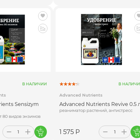
В НАЛИЧИИ
В НАЛИЧ
nts
Advanced Nutrients
ients Sensizym
Advanced Nutrients Revive 0.5 
реаниматор растений, антистресс
т 80 видов энзимов
1 575 Р