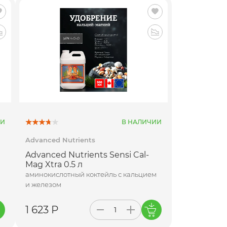
ИИ
В НАЛИЧИИ
Advanced Nutrients
Advanced Nutrients Sensi Cal-
Mag Xtra 0.5 л
аминокислотный коктейль с кальцием
и железом
1 623 Р