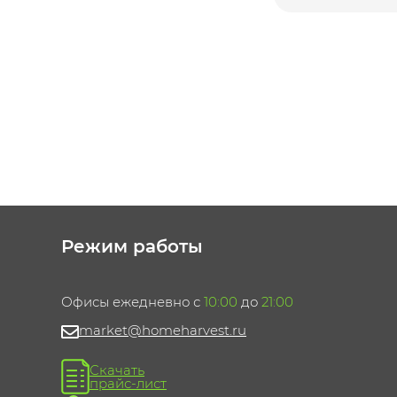
Режим работы
Офисы ежедневно с
10:00
до
21:00
market@homeharvest.ru
Скачать
прайс-лист