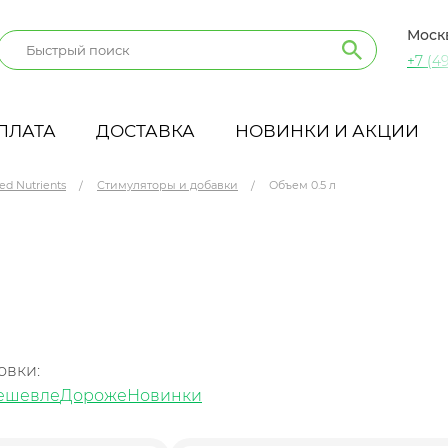
Моск
+7 (49
ПЛАТА
ДОСТАВКА
НОВИНКИ И АКЦИИ
ed Nutrients
Стимуляторы и добавки
Объем 0.5 л
овки:
ешевле
Дороже
Новинки