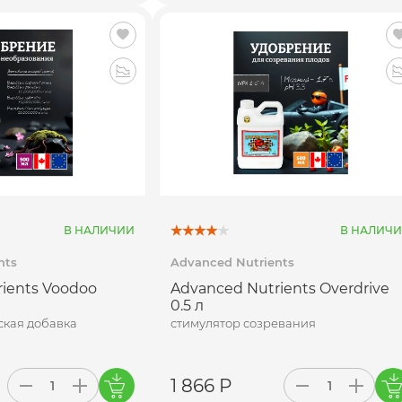
В НАЛИЧИИ
В НАЛИЧ
nts
Advanced Nutrients
ients Voodoo
Advanced Nutrients Overdrive
0.5 л
кая добавка
стимулятор созревания
1 866 Р