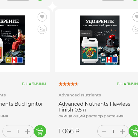
В НАЛИЧИИ
В НАЛИЧ
nts
Advanced Nutrients
ients Bud Ignitor
Advanced Nutrients Flawless
Finish 0.5 л
ения
очищающий раствор растения
1 066 Р