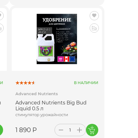
ИИ
В НАЛИЧИИ
Advanced Nutrients
л
Advanced Nutrients Big Bud
Liquid 0.5 л
стимулятор урожайности
1 890 Р