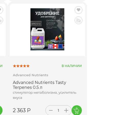
ИИ
В НАЛИЧИИ
Advanced Nutrients
Advanced Nutrients Tasty
Terpenes 0.5 л
стимулятор метаболизма, усилитель
вкуса
2 363 Р