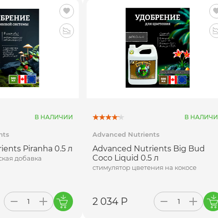
В НАЛИЧИИ
В НАЛИЧ
nts
Advanced Nutrients
ents Piranha 0.5 л
Advanced Nutrients Big Bud
Coco Liquid 0.5 л
кая добавка
стимулятор цветения на кокосе
2 034 Р