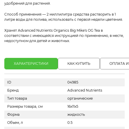
удобрений для растений.
Способ применения — 2 миллилитра средства растворить в 1
литре воды для полива, использовать с первой недели цветения.
Хранят Advanced Nutrients Organics Big Mike's OG Tea в
соответствии с имеющейся инструкцией по применению, в месте,
недоступном для детей и животных.
ХАРАКТЕРИСТИКИ
КАК КУПИТЬ
ОПЛАТА И
ID
04985
Бренд
Advanced Nutrients
Тип товара
органические
Размеры товара, см
16x11x5
Форма
жидкость
Объем, л
0.5