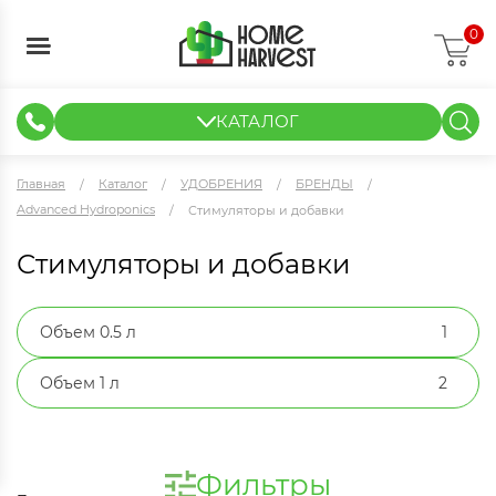
0
КАТАЛОГ
ГИДРОПОНИКА И АЭРОПОНИКА
ИЗМЕРИТЕЛЬНЫЕ ПРИБОРЫ
ТЕНТЫ И ГОТОВЫЕ РЕШЕНИЯ
КЛОНИРОВАНИЕ И РАССАДА
Главная
Каталог
УДОБРЕНИЯ
БРЕНДЫ
Advanced Hydroponics
Стимуляторы и добавки
Стимуляторы и добавки
Объем 0.5 л
1
Объем 1 л
2
Фильтры