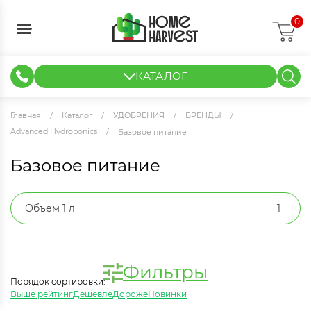
0
КАТАЛОГ
ГИДРОПОНИКА И АЭРОПОНИКА
ИЗМЕРИТЕЛЬНЫЕ ПРИБОРЫ
ТЕНТЫ И ГОТОВЫЕ РЕШЕНИЯ
КЛОНИРОВАНИЕ И РАССАДА
Главная
Каталог
УДОБРЕНИЯ
БРЕНДЫ
Advanced Hydroponics
Базовое питание
Базовое питание
Объем 1 л
1
Фильтры
Порядок сортировки:
Выше рейтинг
Дешевле
Дороже
Новинки