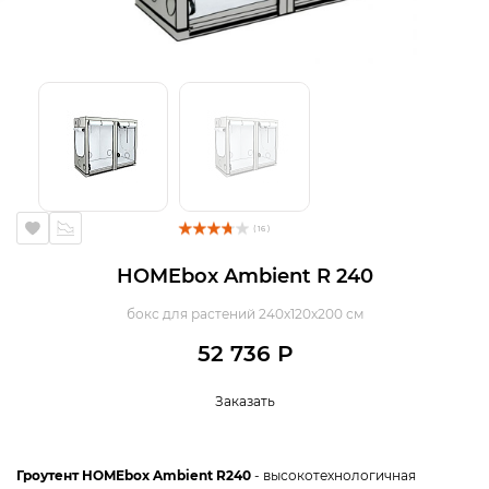
( 16 )
HOMEbox Ambient R 240
бокс для растений 240х120х200 см
52 736 Р
Заказать
Гроутент
HOMEbox
Ambient
R
240
- высокотехнологичная