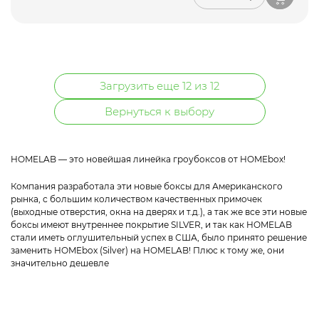
Загрузить еще 12 из 12
Вернуться к выбору
HOMELAB — это новейшая линейка гроубоксов от HOMEbox!
Компания разработала эти новые боксы для Американского
рынка, с большим количеством качественных примочек
(выходные отверстия, окна на дверях и т.д.), а так же все эти новые
боксы имеют внутреннее покрытие SILVER, и так как HOMELAB
стали иметь оглушительный успех в США, было принято решение
заменить HOMEbox (Silver) на HOMELAB! Плюс к тому же, они
значительно дешевле