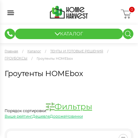
0
КАТАЛОГ
ГИДРОПОНИКА И АЭРОПОНИКА
ИЗМЕРИТЕЛЬНЫЕ ПРИБОРЫ
ТЕНТЫ И ГОТОВЫЕ РЕШЕНИЯ
КЛОНИРОВАНИЕ И РАССАДА
Главная
Каталог
ТЕНТЫ И ГОТОВЫЕ РЕШЕНИЯ
ГРОУБОКСЫ
Гроутенты HOMEbox
Гроутенты HOMEbox
Фильтры
Порядок сортировки:
Выше рейтинг
Дешевле
Дороже
Новинки