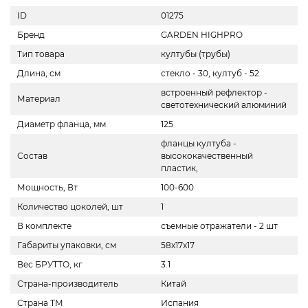
ID
01275
Бренд
GARDEN HIGHPRO
Тип товара
култубы (трубы)
Длина, см
стекло - 30, култуб - 52
встроенный рефлектор -
Материал
светотехнический алюминий
Диаметр фланца, мм
125
фланцы култуба -
Состав
высококачественный
пластик,
Мощность, Вт
100-600
Количество цоколей, шт
1
В комплекте
съемные отражатели - 2 шт
Габариты упаковки, см
58x17x17
Вес БРУТТО, кг
3.1
Страна-производитель
Китай
Страна ТМ
Испания