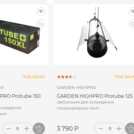
ПОД ЗАКАЗ
ПОД ЗАК
RO
GARDEN HIGHPRO
RO Protube 150
GARDEN HIGHPRO Protube 125 
светильник для охлаждения
охлаждения
газоразрядных ламп
амп
3 790 Р