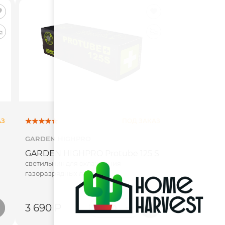
АЗ
ПОД ЗАКАЗ
GARDEN HIGHPRO
GARDEN HIGHPRO Protube 125 S
светильник для охлаждения
газоразрядных ламп
3 690 Р