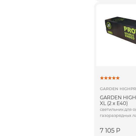
GARDEN HIGHP
GARDEN HIGHP
XL (2 x Е40)
светильник для 
газоразрядных л
7 105 Р