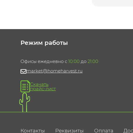
Режим работы
Офисы ежедневно с
10:00
до
21:00
market@homeharvest.ru
Скачать
прайс-лист
Контакты
Реквизиты
Оплата
Дос