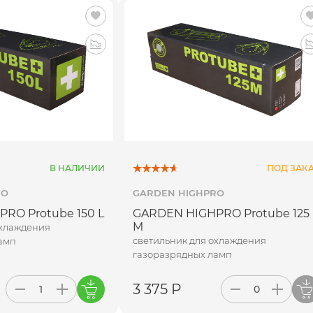
В НАЛИЧИИ
ПОД ЗАК
RO
GARDEN HIGHPRO
RO Protube 150 L
GARDEN HIGHPRO Protube 125
M
охлаждения
светильник для охлаждения
амп
газоразрядных ламп
3 375 Р