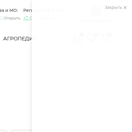
Закрыть
ва и МО:
Регионы РФ и СНГ:
5) 721-60-15
+7 (965) 420-10-10
Открыть
Открыть
Мой кабинет
0
0
0
АГРОПЕДИЯ