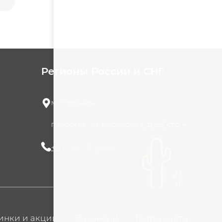
Регионы России и СНГ
м. Озерная
г. Москва, ул. Рябиновая, д. 55, стр. 4
+7 (965) 420-10-10
Открыть
инки и акции
Вакансии
Карта сайта