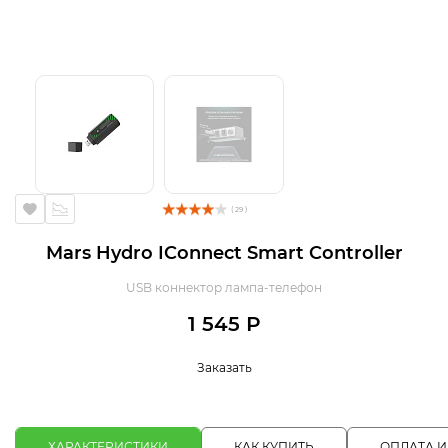
( 29 )
Mars Hydro IConnect Smart Controller
USB коннектор лампа-телефон
1 545 Р
Заказать
ХАРАКТЕРИСТИКИ
КАК КУПИТЬ
ОПЛАТА И