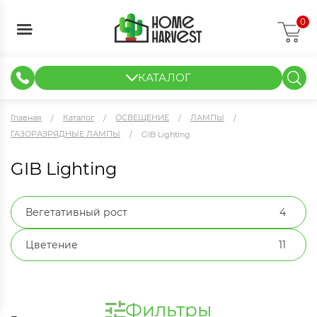
0
КАТАЛОГ
ГИДРОПОНИКА И АЭРОПОНИКА
ИЗМЕРИТЕЛЬНЫЕ ПРИБОРЫ
ТЕНТЫ И ГОТОВЫЕ РЕШЕНИЯ
КЛОНИРОВАНИЕ И РАССАДА
Главная
Каталог
ОСВЕЩЕНИЕ
ЛАМПЫ
ГАЗОРАЗРЯДНЫЕ ЛАМПЫ
GIB Lighting
GIB Lighting
Вегетативный рост
4
Цветение
11
Фильтры