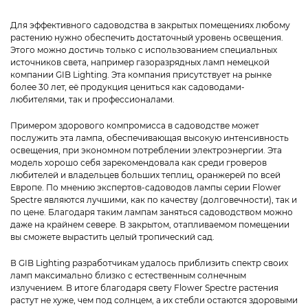
Для эффективного садоводства в закрытых помещениях любому
растению нужно обеспечить достаточный уровень освещения.
Этого можно достичь только с использованием специальных
источников света, например газоразрядных ламп немецкой
компании GIB Lighting. Эта компания присутствует на рынке
более 30 лет, её продукция цениться как садоводами-
любителями, так и профессионалами.
Примером здорового компромисса в садоводстве может
послужить эта лампа, обеспечивающая высокую интенсивность
освещения, при экономном потреблении электроэнергии. Эта
модель хорошо себя зарекомендовала как среди гроверов
любителей и владельцев больших теплиц, оранжерей по всей
Европе. По мнению экспертов-садоводов лампы серии Flower
Spectre являются лучшими, как по качеству (долговечности), так и
по цене. Благодаря таким лампам заняться садоводством можно
даже на крайнем севере. В закрытом, отапливаемом помещении
вы сможете вырастить целый тропический сад.
В GIB Lighting разработчикам удалось приблизить спектр своих
ламп максимально близко с естественным солнечным
излучением. В итоге благодаря свету Flower Spectre растения
растут не хуже, чем под солнцем, а их стебли остаются здоровыми