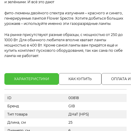
и зелёными. И всё это дают
фито-люмены двойного спектра излучения – красного и синего,
генерируемые лампой Flower Spectre. Хотите добиться больших
урожаев – используйте именно эти газоразрядные лампы.
На рынке присутствуют разные образцы, с мощностью от 250 до
1000 Вт. Для обычного любителя вполне хватает лампы
мощностью в 400 Вт. Кроме самой лампы вам придётся ещё и
купить комплект пускового оборудования, так как сама по себе
лампа не работает.
ХАРАКТЕРИСТИКИ
КАК КУПИТЬ
ОПЛАТА И
ID
00818
Бренд
GIB
Тип товара
ДНаТ (HPS)
Длина, см
25
Диаметр, см
6