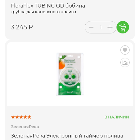
FloraFlex TUBING OD бобина
трубка для капельного полива
3 245 Р
В НАЛИЧИИ
ЗеленаяРека
ЗеленаяРека Электронный таймер полива