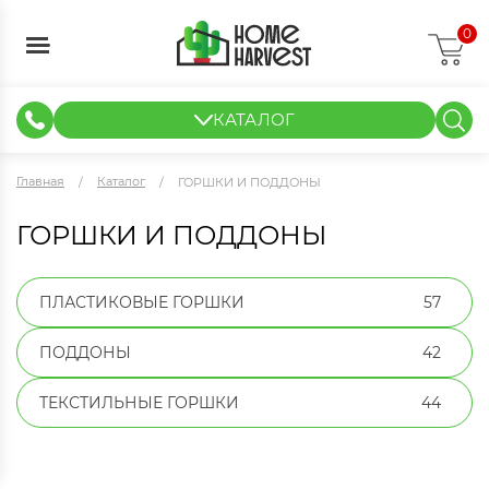
0
КАТАЛОГ
ГИДРОПОНИКА И АЭРОПОНИКА
ИЗМЕРИТЕЛЬНЫЕ ПРИБОРЫ
ТЕНТЫ И ГОТОВЫЕ РЕШЕНИЯ
КЛОНИРОВАНИЕ И РАССАДА
Главная
Каталог
ГОРШКИ И ПОДДОНЫ
ГОРШКИ И ПОДДОНЫ
ПЛАСТИКОВЫЕ ГОРШКИ
57
ПОДДОНЫ
42
ТЕКСТИЛЬНЫЕ ГОРШКИ
44