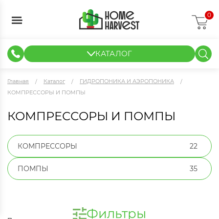
0
КАТАЛОГ
ГИДРОПОНИКА И АЭРОПОНИКА
ИЗМЕРИТЕЛЬНЫЕ ПРИБОРЫ
ТЕНТЫ И ГОТОВЫЕ РЕШЕНИЯ
КЛОНИРОВАНИЕ И РАССАДА
Главная
Каталог
ГИДРОПОНИКА И АЭРОПОНИКА
КОМПРЕССОРЫ И ПОМПЫ
КОМПРЕССОРЫ И ПОМПЫ
КОМПРЕССОРЫ
22
ПОМПЫ
35
Фильтры