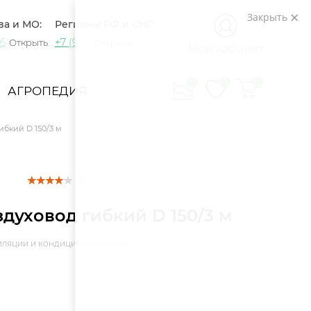
Закрыть
ва и МО:
Регионы РФ и СНГ:
5) 721-60-15
+7 (965) 420-10-10
Открыть
Открыть
Мой кабинет
0
0
0
АГРОПЕДИЯ
ибкий D 150/3 м
( 8 )
духовод гибкий D 150/3 м
тиляции и кондиционирования