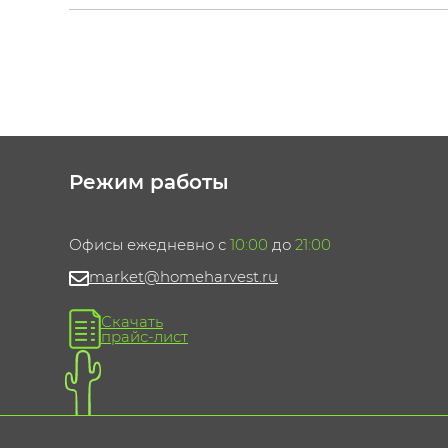
Режим работы
Офисы ежедневно с
10:00
до
21:00
market@homeharvest.ru
Скачать
прайс-лист