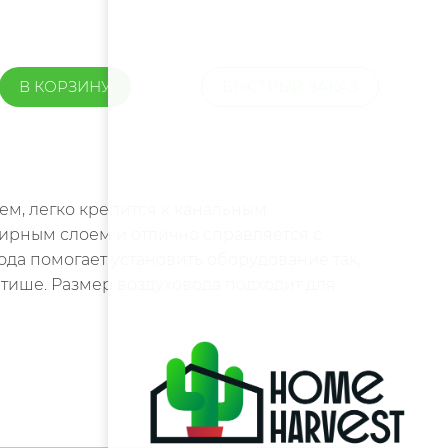
В КОРЗИНУ
БЫСТРЫЙ ЗАКАЗ
м, легко крепится к канальным
ирным слоем и отлично справляется с
ода помогает установить оборудование так,
тише. Размер воздуховода подходит для