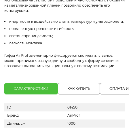
Использование сталистой проволоки и многослойного покрытия
из металлизированной пленки позволило обеспечить его
конструкции:
инертность к воздействию влаги, температур и ультрафиолета;
повышенную прочность и гибкость;
светонепроницаемость;
легкость монтажа.
Гофра AirProf элементарно фиксируется скотчем и, главное,
может принимать разную длину и свободную форму сечения и
позволяет выполнить функциональную систему вентиляции.
ХАРАКТЕРИСТИКИ
КАК КУПИТЬ
ОПЛАТА И
ID
01450
Бренд
AirProf
Длина, см
1000