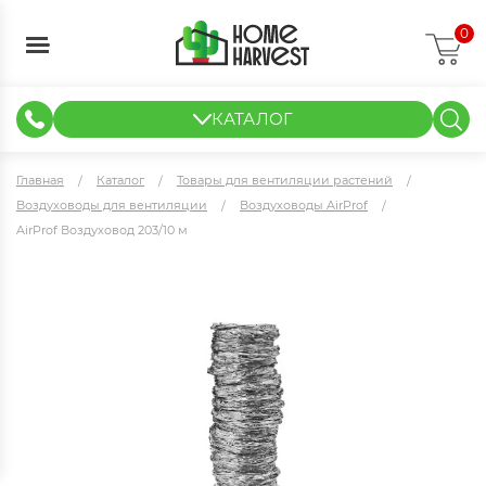
0
КАТАЛОГ
ГИДРОПОНИКА И АЭРОПОНИКА
ИЗМЕРИТЕЛЬНЫЕ ПРИБОРЫ
ТЕНТЫ И ГОТОВЫЕ РЕШЕНИЯ
КЛОНИРОВАНИЕ И РАССАДА
Главная
Каталог
Товары для вентиляции растений
Воздуховоды для вентиляции
Воздуховоды AirProf
AirProf Воздуховод 203/10 м
AirProf Воздуховод 203/10 м