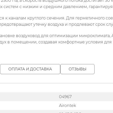
500 Па, а скорость воздушного потока достигает 30 м
систем с низким и средним давлением, гарантируя
ся к каналам круглого сечения. Для герметичного с
предотвращают утечку воздуха и продлевают срок с
ановке воздуховод для оптимизации микроклимата, Ai
дух в помещении, создавая комфортные условия дл
ОПЛАТА И ДОСТАВКА
ОТЗЫВЫ
04967
Airontek