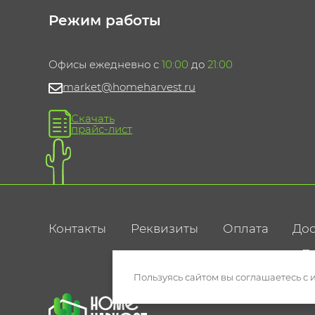
Режим работы
Офисы ежедневно с
10:00
до
21:00
market@homeharvest.ru
Скачать
прайс-лист
Контакты
Реквизиты
Оплата
Дос
По
Пользуясь сайтом вы соглашаетесь с 