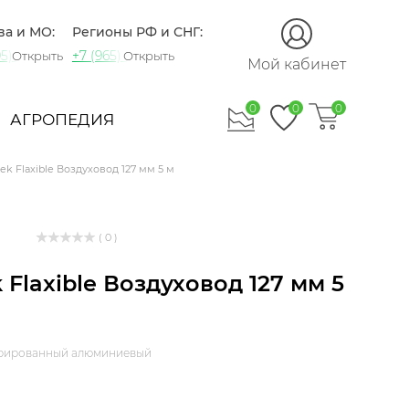
ва и МО:
Регионы РФ и СНГ:
5) 721-60-15
+7 (965) 420-10-10
Открыть
Открыть
Мой кабинет
0
0
0
АГРОПЕДИЯ
tek Flaxible Воздуховод 127 мм 5 м
( 0 )
k Flaxible Воздуховод 127 мм 5
фрированный алюминиевый