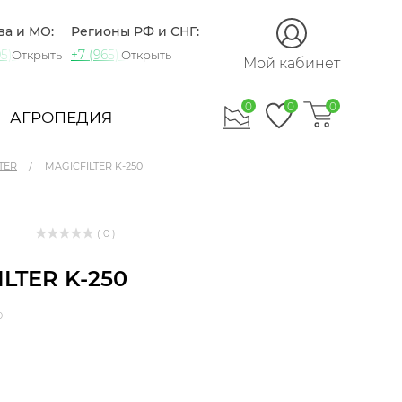
ва и МО:
Регионы РФ и СНГ:
5) 721-60-15
+7 (965) 420-10-10
Открыть
Открыть
Мой кабинет
0
0
0
АГРОПЕДИЯ
TER
MAGICFILTER K-250
( 0 )
LTER K-250
р