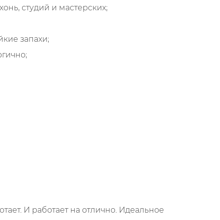
онь, студий и мастерских;
кие запахи;
огично;
тает. И работает на отлично. Идеальное