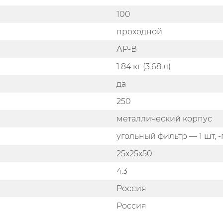
100
проходной
АР-В
1.84 кг (3.68 л)
да
250
металлический корпус
угольный фильтр — 1 шт, -
25x25x50
4.3
Россия
Россия