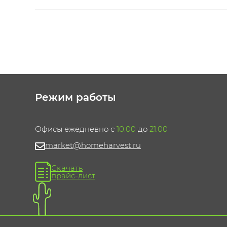
Режим работы
Офисы ежедневно с
10:00
до
21:00
market@homeharvest.ru
Скачать
прайс-лист