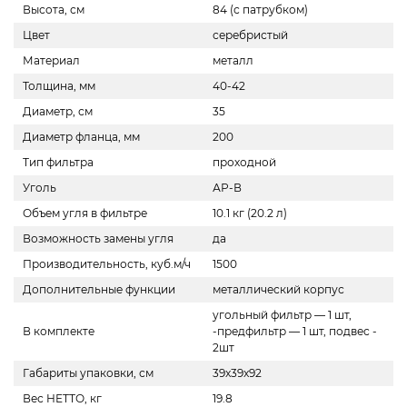
Высота, см
84 (с патрубком)
Цвет
серебристый
Материал
металл
Толщина, мм
40-42
Диаметр, см
35
Диаметр фланца, мм
200
Тип фильтра
проходной
Уголь
АР-В
Объем угля в фильтре
10.1 кг (20.2 л)
Возможность замены угля
да
Производительность, куб.м/ч
1500
Дополнительные функции
металлический корпус
угольный фильтр — 1 шт,
В комплекте
-предфильтр — 1 шт, подвес -
2шт
Габариты упаковки, см
39x39x92
Вес НЕТТО, кг
19.8