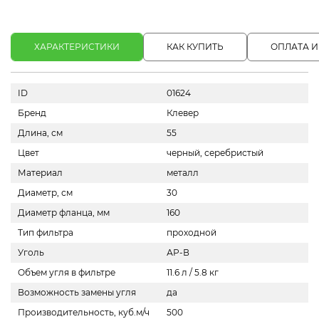
ХАРАКТЕРИСТИКИ
КАК КУПИТЬ
ОПЛАТА И
ID
01624
Бренд
Клевер
Длина, см
55
Цвет
черный, серебристый
Материал
металл
Диаметр, см
30
Диаметр фланца, мм
160
Тип фильтра
проходной
Уголь
АР-В
Объем угля в фильтре
11.6 л / 5.8 кг
Возможность замены угля
да
Производительность, куб.м/ч
500