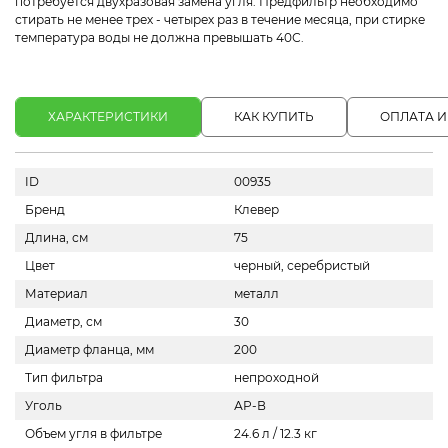
потребуется двухразовая замена угля. Предфильтр необходимо
стирать не менее трех - четырех раз в течение месяца, при стирке
температура воды не должна превышать 40С.
ХАРАКТЕРИСТИКИ
КАК КУПИТЬ
ОПЛАТА И
ID
00935
Бренд
Клевер
Длина, см
75
Цвет
черный, серебристый
Материал
металл
Диаметр, см
30
Диаметр фланца, мм
200
Тип фильтра
непроходной
Уголь
АР-В
Объем угля в фильтре
24.6 л / 12.3 кг