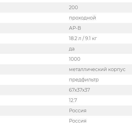
200
проходной
АР-В
18.2 л / 9.1 кг
да
1000
металлический корпус
предфильтр
67х37х37
12.7
Россия
Россия