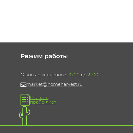
Режим работы
Офисы ежедневно с
10:00
до
21:00
market@homeharvest.ru
Скачать
прайс-лист