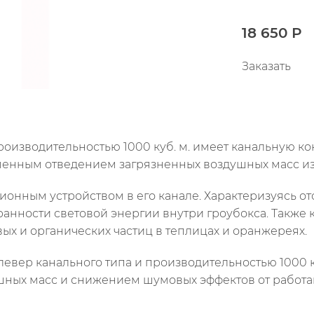
18 650 Р
Заказать
роизводительностью 1000 куб. м. имеет канальную ко
менным отведением загрязненных воздушных масс и
ионным устройством в его канале. Характеризуясь о
ранности световой энергии внутри гроубокса. Также 
вых и органических частиц в теплицах и оранжереях.
евер канального типа и производительностью 1000 ку
шных масс и снижением шумовых эффектов от работ